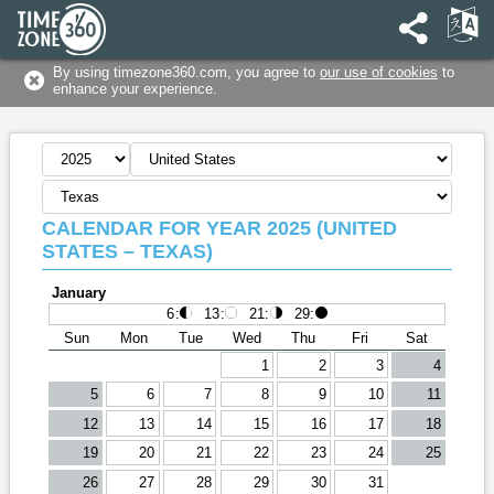
By using timezone360.com, you agree to
our use of cookies
to
enhance your experience.
CALENDAR FOR YEAR 2025 (UNITED
STATES – TEXAS)
January
6
:
13
:
21
:
29
:
Sun
Mon
Tue
Wed
Thu
Fri
Sat
1
2
3
4
5
6
7
8
9
10
11
12
13
14
15
16
17
18
19
20
21
22
23
24
25
26
27
28
29
30
31