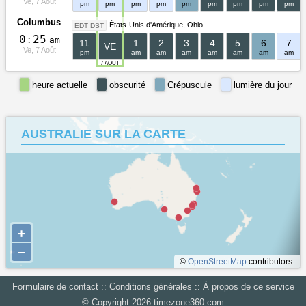
Ve, 7 Août
pm
pm
pm
pm
pm
pm
pm
pm
pm
Columbus
États-Unis d'Amérique
Ohio
EDT DST
0
:
2
5
am
11
1
2
3
4
5
6
7
VE
Ve, 7 Août
pm
am
am
am
am
am
am
am
7 AOÛT
heure actuelle
obscurité
Crépuscule
lumière du jour
AUSTRALIE SUR LA CARTE
+
–
©
OpenStreetMap
contributors.
Formulaire de contact
::
Conditions générales
::
À propos de ce service
‪© Copyright 2026 ‬
‪timezone360.com‬