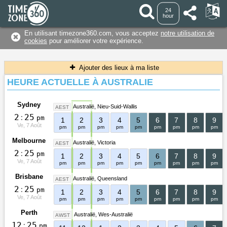
24
hour
En utilisant timezone360.com, vous acceptez
notre utilisation de
cookies
pour améliorer votre expérience.
Ajouter des lieux à ma liste
HEURE ACTUELLE À AUSTRALIE
Sydney
Australië
Nieu-Suid-Wallis
AEST
2
:
2
5
pm
1
2
3
4
5
6
7
8
9
Ve, 7 Août
pm
pm
pm
pm
pm
pm
pm
pm
pm
Melbourne
Australië
Victoria
AEST
2
:
2
5
pm
1
2
3
4
5
6
7
8
9
Ve, 7 Août
pm
pm
pm
pm
pm
pm
pm
pm
pm
Brisbane
Australië
Queensland
AEST
2
:
2
5
pm
1
2
3
4
5
6
7
8
9
Ve, 7 Août
pm
pm
pm
pm
pm
pm
pm
pm
pm
Perth
Australië
Wes-Australië
AWST
1
2
:
2
5
pm