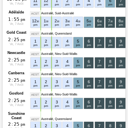
11
12
1
2
3
4
5
6
7
Ve, 7 Août
am
pm
pm
pm
pm
pm
pm
pm
pm
Adélaïde
Australië
Suid-Australië
ACST
1
:
5
5
pm
12
1
2
3
4
5
6
7
8
30
30
30
30
30
30
30
30
30
Ve, 7 Août
pm
pm
pm
pm
pm
pm
pm
pm
pm
Gold Coast
Australië
Queensland
AEST
2
:
2
5
pm
1
2
3
4
5
6
7
8
9
Ve, 7 Août
pm
pm
pm
pm
pm
pm
pm
pm
pm
Newcastle
Australië
Nieu-Suid-Wallis
AEST
2
:
2
5
pm
1
2
3
4
5
6
7
8
9
Ve, 7 Août
pm
pm
pm
pm
pm
pm
pm
pm
pm
Canberra
Australië
Nieu-Suid-Wallis
AEST
2
:
2
5
pm
1
2
3
4
5
6
7
8
9
Ve, 7 Août
pm
pm
pm
pm
pm
pm
pm
pm
pm
Gosford
Australië
Nieu-Suid-Wallis
AEST
2
:
2
5
pm
1
2
3
4
5
6
7
8
9
Ve, 7 Août
pm
pm
pm
pm
pm
pm
pm
pm
pm
Sunshine
Coast
Australië
Queensland
AEST
2
:
2
5
pm
1
2
3
4
5
6
7
8
9