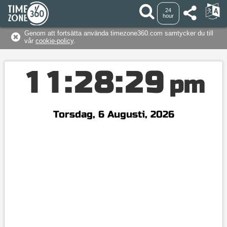
24
hour
Genom att fortsätta använda timezone360.com samtycker du till
vår
cookie-policy
.
1
1
:
2
8
:
3
0
pm
Torsdag, 6 Augusti, 2026