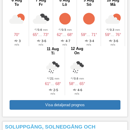
6 Aug
7 Aug
8 Aug
9 Aug
10 Aug
To
Fr
Lö
Sö
Må
0.6
mm
0.5
mm
0.3
mm
70°
65°
…
73°
62°
…
68°
59°
…
71°
59°
…
76°
3
3-6
4-7
3-4
3-6
m/s
m/s
m/s
m/s
m/s
12 Aug
11 Aug
On
Ti
21
mm
0.6
mm
61°
…
68°
58°
…
65°
2-5
4-6
m/s
m/s
Visa detaljerad prognos
SOLUPPGÅNG, SOLNEDGÅNG OCH