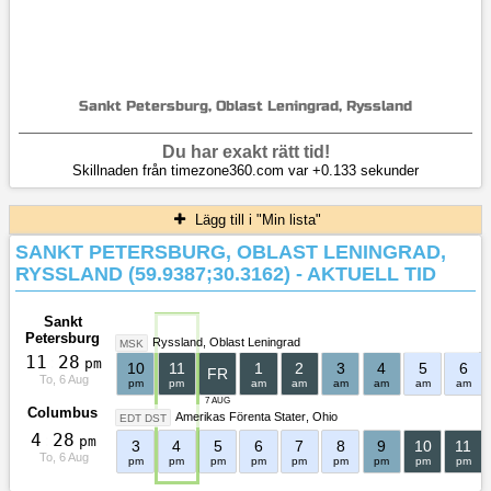
Sankt Petersburg, Oblast Leningrad, Ryssland
Du har exakt rätt tid!
Skillnaden från timezone360.com var +0.133 sekunder
Lägg till i "Min lista"
SANKT PETERSBURG, OBLAST LENINGRAD,
RYSSLAND (59.9387;30.3162) - AKTUELL TID
Sankt
Petersburg
Ryssland
Oblast Leningrad
MSK
1
1
:
2
8
pm
10
11
1
2
3
4
5
6
FR
To, 6 Aug
pm
pm
am
am
am
am
am
am
7 AUG
Columbus
Amerikas Förenta Stater
Ohio
EDT DST
4
:
2
8
pm
3
4
5
6
7
8
9
10
11
To, 6 Aug
pm
pm
pm
pm
pm
pm
pm
pm
pm