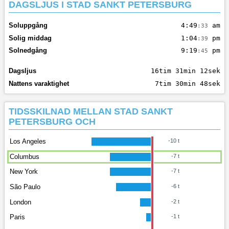
DAGSLJUS I STAD SANKT PETERSBURG
Soluppgång
4:49
am
:33
Solig middag
1:04
pm
:39
Solnedgång
9:19
pm
:45
Dagsljus
16tim 31min 12sek
Nattens varaktighet
7tim 30min 48sek
TIDSSKILNAD MELLAN STAD SANKT
PETERSBURG OCH
Los Angeles
-10 t
Columbus
-7 t
New York
-7 t
São Paulo
-6 t
London
-2 t
Paris
-1 t