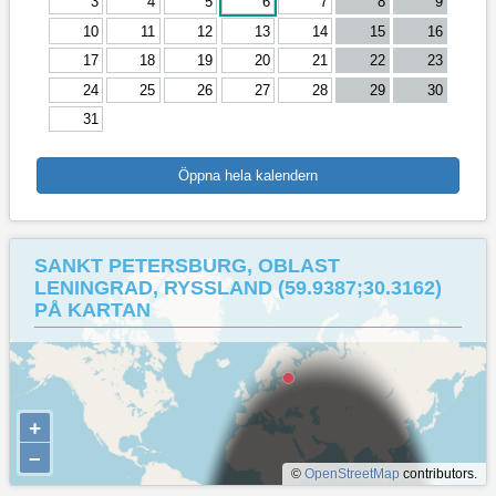
3
4
5
6
7
8
9
10
11
12
13
14
15
16
17
18
19
20
21
22
23
24
25
26
27
28
29
30
31
Öppna hela kalendern
SANKT PETERSBURG, OBLAST
LENINGRAD, RYSSLAND (59.9387;30.3162)
PÅ KARTAN
+
–
©
OpenStreetMap
contributors.