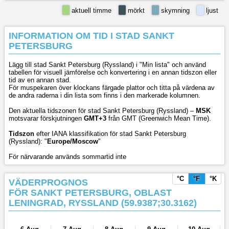
aktuell timme
mörkt
skymning
ljust
INFORMATION OM TID I STAD SANKT
PETERSBURG
Lägg till stad Sankt Petersburg (Ryssland) i "Min lista" och använd
tabellen för visuell jämförelse och konvertering i en annan tidszon eller
tid av en annan stad.
För muspekaren över klockans färgade plattor och titta på värdena av
de andra raderna i din lista som finns i den markerade kolumnen.
Den aktuella tidszonen för stad Sankt Petersburg (Ryssland) –
MSK
motsvarar förskjutningen
GMT+3
från GMT (Greenwich Mean Time).
Tidszon
efter IANA klassifikation för stad Sankt Petersburg
(Ryssland): "
Europe/Moscow
"
För närvarande används sommartid inte
°C
°F
°K
VÄDERPROGNOS
FÖR SANKT PETERSBURG, OBLAST
LENINGRAD, RYSSLAND (59.9387;30.3162)