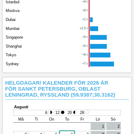
Istanbul
+0 t
Moskva
+0 t
Dubai
+1 t
Mumbai
+2.5 t
Singapore
+5 t
Shanghai
+5 t
Tokyo
+6 t
Sydney
+7 t
HELGDAGAR/ KALENDER FÖR 2026 ÅR
FÖR SANKT PETERSBURG, OBLAST
LENINGRAD, RYSSLAND (59.9387;30.3162)
Augusti
6
:
12
:
20
:
28
:
Må
Ti
On
To
Fr
Lö
Sö
1
2