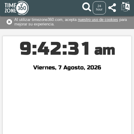
24
hour
Al utilizar timezone360.com, acepta
nuestro uso de cookies
para
mejorar su experiencia.
9
:
4
2
:
3
1
am
Viernes, 7 Agosto, 2026