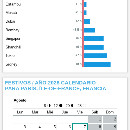
Estambul
+1 h
Moscú
+1 h
Dubái
+2 h
Bombay
+3.5 h
Singapur
+6 h
Shanghái
+6 h
Tokio
+7 h
Sídney
+8 h
FESTIVOS / AÑO 2026 CALENDARIO
PARA PARÍS, ÎLE-DE-FRANCE, FRANCIA
Agosto
6
:
12
:
20
:
28
:
Lun
Mar
Mié
Jue
Vie
Sáb
Dom
1
2
3
4
5
6
7
8
9