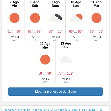
7 Ago
8 Ago
9 Ago
10 Ago
11 Ago
Vie
Sáb
Dom
Lun
Mar
61°
…
80°
63°
…
87°
69°
…
91°
69°
…
89°
65°
…
91°
1-3
1-2
0-3
1-3
2-4
m/s
m/s
m/s
m/s
m/s
13 Ago
12 Ago
Jue
Mié
68°
…
98°
75°
…
102°
1-3
0-3
m/s
m/s
Mostrar pronóstico detallado
AMANECER, OCASO Y HORAS DE LUZ EN LA