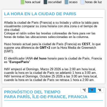
hora actual
oscuridad
ocaso
horas de luz
LA HORA EN LA CIUDAD DE PARIS
Añada la ciudad de Paris (Francia) a su listado y utilice la tabla para
visualmente comparar su zona horaria con otra zona o el tiempo de
otra ciudad.
Coloque el ratón sobre las teselas coloreadas de hora para ver las
horas de todas las ubicaciones seleccionadas en la columna.
Huso horario actual para la ciudad de Paris (Francia) es
CEST
, lo que
supone una diferencia de
GMT+2
con la Hora Media de Greenwich
(GMT).
El identificador IANA
del huso
horario para la ciudad de Paris, Francia
es "
Europe/Paris
"
HdV empezó el Domingo, Marzo 29 2026 a las 2:00 am hora local,
cuando la hora en la ciudad de Paris se adelantó 1 hora a 3:00 am.
HdV termina el Domingo, Octubre 25 2026 a las 3:00 am hora local,
cuando la hora en la ciudad de Paris se retrasa 1 hora a 2:00 am.
°C
°F
°K
PRONÓSTICO DEL TIEMPO
PARA PARÍS, ÎLE-DE-FRANCE, FRANCIA