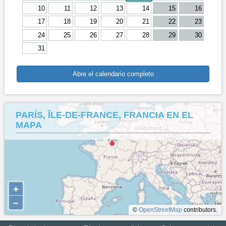
10
11
12
13
14
15
16
17
18
19
20
21
22
23
24
25
26
27
28
29
30
31
Abre el calendario completo
PARÍS, ÎLE-DE-FRANCE, FRANCIA EN EL
MAPA
+
–
©
OpenStreetMap
contributors.