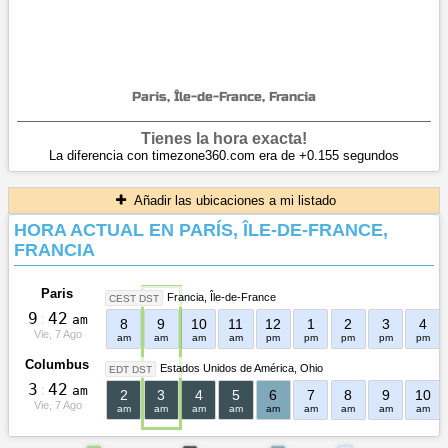
Paris, Île-de-France, Francia
Tienes la hora exacta!
La diferencia con timezone360.com era de +0.155 segundos
Añadir las ubicaciones a mi listado
HORA ACTUAL EN PARÍS, ÎLE-DE-FRANCE,
FRANCIA
Paris
Francia
Île-de-France
CEST DST
9
:
4
2
am
8
9
10
11
12
1
2
3
4
Vie, 7 Ago
am
am
am
am
pm
pm
pm
pm
pm
Columbus
Estados Unidos de América
Ohio
EDT DST
3
:
4
2
am
2
3
4
5
6
7
8
9
10
Vie, 7 Ago
am
am
am
am
am
am
am
am
am