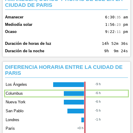
CIUDAD DE PARIS
Amanecer
6:30
am
:35
Mediodía solar
1:56
pm
:23
Ocaso
9:22
pm
:11
Duración de horas de luz
14h 52m 36s
Duración de la noche
9h 9m 24s
DIFERENCIA HORARIA ENTRE LA CUIDAD DE
PARIS
Los Ángeles
-9 h
Columbus
-6 h
Nueva York
-6 h
San Pablo
-5 h
Londres
-1 h
París
+0 h