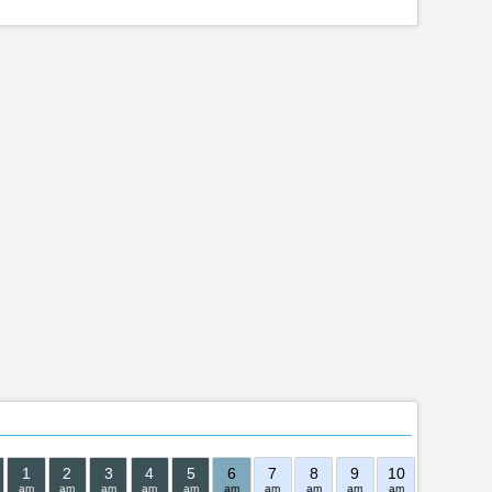
1
2
3
4
5
6
7
8
9
10
11
12
am
am
am
am
am
am
am
am
am
am
am
pm