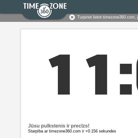
Turpinot lietot timezone360.com, 
1
1
:
Jūsu pulkstenis ir precīzs!
Starpība ar timezone360.com ir +0.156 sekundes