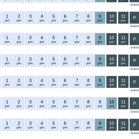
10 AUG
1
2
3
4
5
6
7
8
9
10
11
P.
pm
pm
pm
pm
pm
pm
pm
pm
pm
pm
pm
10 AUG
1
2
3
4
5
6
7
8
9
10
11
P.
pm
pm
pm
pm
pm
pm
pm
pm
pm
pm
pm
10 AUG
1
2
3
4
5
6
7
8
9
10
11
P.
pm
pm
pm
pm
pm
pm
pm
pm
pm
pm
pm
10 AUG
1
2
3
4
5
6
7
8
9
10
11
P.
pm
pm
pm
pm
pm
pm
pm
pm
pm
pm
pm
10 AUG
1
2
3
4
5
6
7
8
9
10
11
P.
pm
pm
pm
pm
pm
pm
pm
pm
pm
pm
pm
10 AUG
1
2
3
4
5
6
7
8
9
10
11
P.
pm
pm
pm
pm
pm
pm
pm
pm
pm
pm
pm
10 AUG