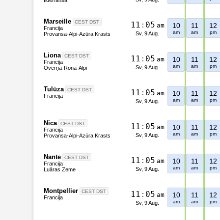
Marseille
CEST DST
1
1
:
0
5
am
10
11
12
Francija
am
am
pm
Sv, 9 Aug.
Provansa-Alpi-Azūra Krasts
Liona
CEST DST
1
1
:
0
5
am
10
11
12
Francija
am
am
pm
Sv, 9 Aug.
Overņa-Rona-Alpi
Tulūza
CEST DST
1
1
:
0
5
am
10
11
12
Francija
am
am
pm
Sv, 9 Aug.
Nica
CEST DST
1
1
:
0
5
am
10
11
12
Francija
am
am
pm
Sv, 9 Aug.
Provansa-Alpi-Azūra Krasts
Nante
CEST DST
1
1
:
0
5
am
10
11
12
Francija
am
am
pm
Sv, 9 Aug.
Luāras Zeme
Montpellier
CEST DST
1
1
:
0
5
am
10
11
12
Francija
am
am
pm
Sv, 9 Aug.