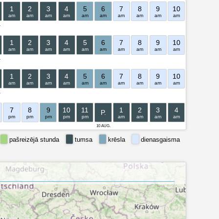
1
2
3
4
5
6
7
8
9
10
11
12
am
am
am
am
am
am
am
am
am
am
am
pm
.
1
2
3
4
5
6
7
8
9
10
11
12
am
am
am
am
am
am
am
am
am
am
am
pm
.
1
2
3
4
5
6
7
8
9
10
11
12
am
am
am
am
am
am
am
am
am
am
am
pm
.
7
8
9
10
11
1
2
3
4
5
6
P.
pm
pm
pm
pm
pm
am
am
am
am
am
am
10 AUG.
pašreizējā stunda
tumsa
krēsla
dienasgaisma