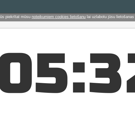
jūs piekrītat mūsu
noteikumiem cookies lietošanu
lai uzlabotu jūsu lietošanas 
0
5
:
3