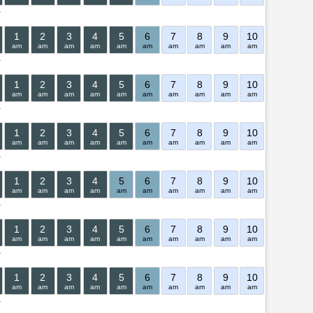
.
1
2
3
4
5
6
7
8
9
10
11
12
am
am
am
am
am
am
am
am
am
am
am
pm
.
1
2
3
4
5
6
7
8
9
10
11
12
am
am
am
am
am
am
am
am
am
am
am
pm
.
1
2
3
4
5
6
7
8
9
10
11
12
am
am
am
am
am
am
am
am
am
am
am
pm
.
1
2
3
4
5
6
7
8
9
10
11
12
am
am
am
am
am
am
am
am
am
am
am
pm
.
1
2
3
4
5
6
7
8
9
10
11
12
am
am
am
am
am
am
am
am
am
am
am
pm
.
1
2
3
4
5
6
7
8
9
10
11
12
am
am
am
am
am
am
am
am
am
am
am
pm
.