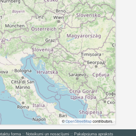
©
OpenStreetMap
contributors.
taktu forma
::
Noteikumi un nosacījumi
::
Pakalpojuma apraksts