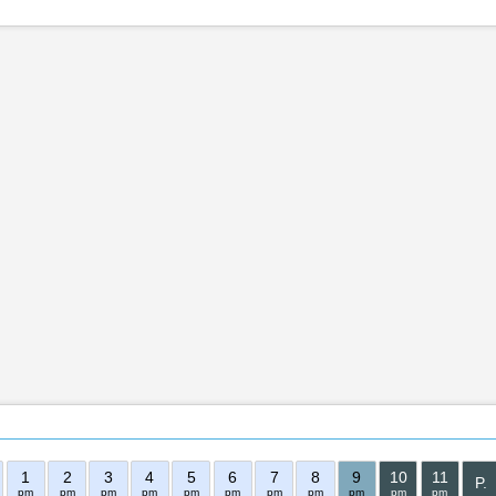
1
2
3
4
5
6
7
8
9
10
11
P.
pm
pm
pm
pm
pm
pm
pm
pm
pm
pm
pm