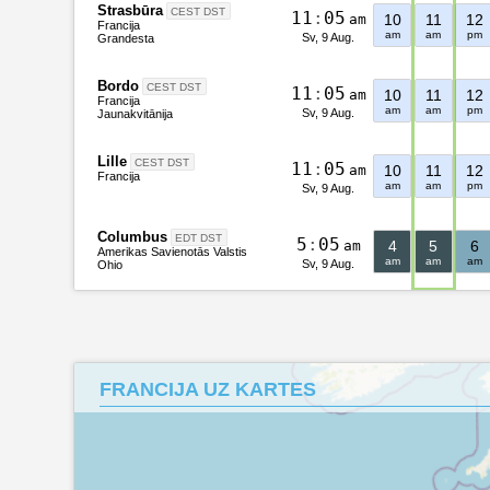
Strasbūra
CEST DST
1
1
:
0
5
am
10
11
12
Francija
am
am
pm
Sv, 9 Aug.
Grandesta
Bordo
CEST DST
1
1
:
0
5
am
10
11
12
Francija
am
am
pm
Sv, 9 Aug.
Jaunakvitānija
Lille
CEST DST
1
1
:
0
5
am
10
11
12
Francija
am
am
pm
Sv, 9 Aug.
Columbus
EDT DST
5
:
0
5
am
4
5
6
Amerikas Savienotās Valstis
am
am
am
Sv, 9 Aug.
Ohio
FRANCIJA UZ KARTES