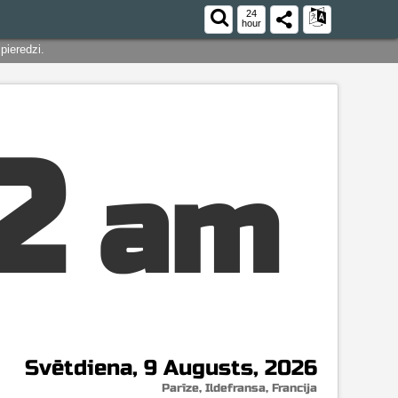
24
hour
pieredzi.
2
am
Svētdiena, 9 Augusts, 2026
Parīze, Ildefransa, Francija