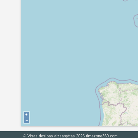
+
–
© Visas tiesības aizsargātas 2026
timezone360.com