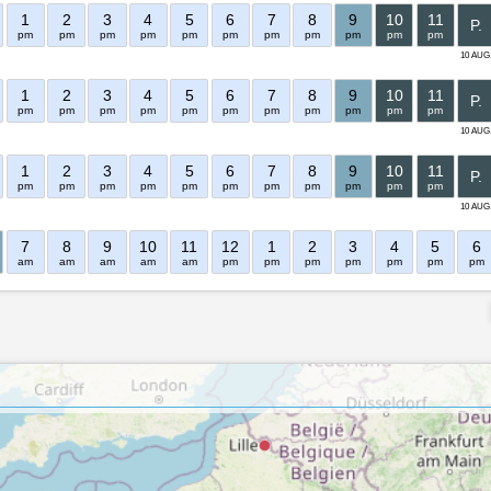
1
2
3
4
5
6
7
8
9
10
11
P.
pm
pm
pm
pm
pm
pm
pm
pm
pm
pm
pm
10 AUG
1
2
3
4
5
6
7
8
9
10
11
P.
pm
pm
pm
pm
pm
pm
pm
pm
pm
pm
pm
10 AUG
1
2
3
4
5
6
7
8
9
10
11
P.
pm
pm
pm
pm
pm
pm
pm
pm
pm
pm
pm
10 AUG
7
8
9
10
11
12
1
2
3
4
5
6
am
am
am
am
am
pm
pm
pm
pm
pm
pm
pm