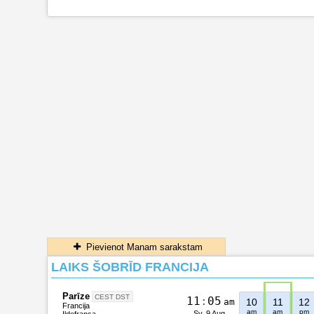
Pievienot Manam sarakstam
LAIKS ŠOBRĪD FRANCIJA
Parīze
CEST DST
1
1
:
0
5
am
10
11
12
Francija
am
am
pm
Sv, 9 Aug.
Ildefransa