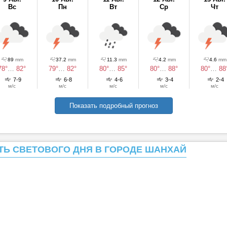
Вс
Пн
Вт
Ср
Чт
89
mm
37.2
mm
11.3
mm
4.2
mm
4.6
mm
78°
…
82°
79°
…
82°
80°
…
85°
80°
…
88°
80°
…
88
7-9
6-8
4-6
3-4
2-4
м/с
м/с
м/с
м/с
м/с
Показать подробный прогноз
ТЬ СВЕТОВОГО ДНЯ В ГОРОДЕ ШАНХАЙ