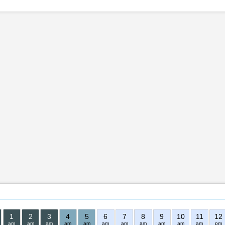
1
2
3
4
5
6
7
8
9
10
11
12
am
am
am
am
am
am
am
am
am
am
am
pm