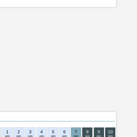
1
2
3
4
5
6
7
8
9
10
11
ПН
pm
pm
pm
pm
pm
pm
pm
pm
pm
pm
pm