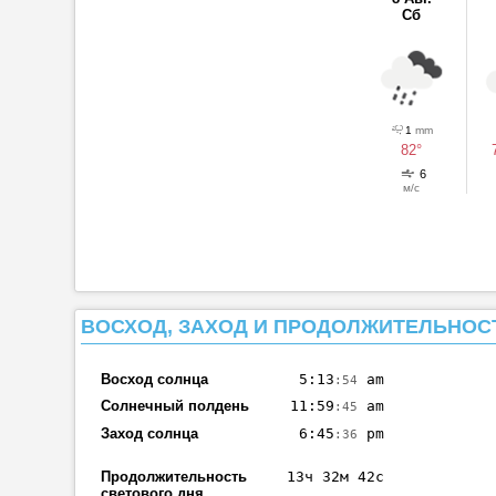
Сб
1
mm
82°
6
м/с
ВОСХОД, ЗАХОД И ПРОДОЛЖИТЕЛЬНОС
Восход солнца
5:13
am
:54
Солнечный полдень
11:59
am
:45
Заход солнца
6:45
pm
:36
Продолжительность
13ч 32м 42с
светового дня