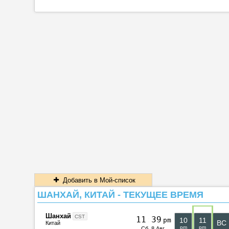
Добавить в Мой-список
ШАНХАЙ, КИТАЙ - ТЕКУЩЕЕ ВРЕМЯ
Шанхай
CST
1
1
:
3
9
pm
10
11
ВС
Китай
pm
pm
Сб, 8 Авг.