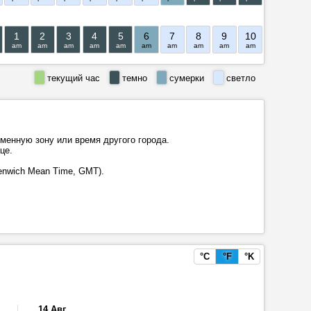
10 АВГ.
1
2
3
4
5
6
7
8
9
10
11
12
am
am
am
am
am
am
am
am
am
am
am
pm
текущий час
темно
сумерки
светло
еменную зону или время другого города.
це.
enwich Mean Time, GMT).
°C
°F
°K
14 Авг.