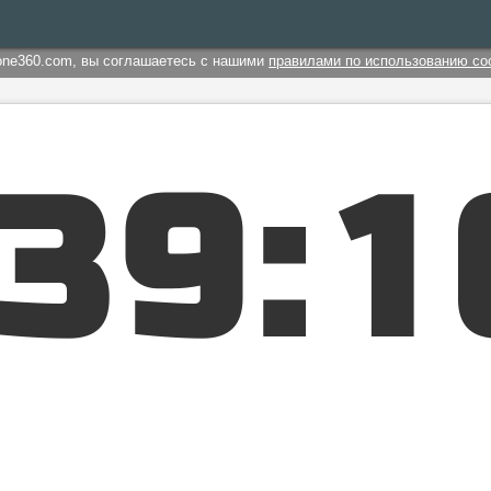
one360.com, вы соглашаетесь с нашими
правилами по использованию co
3
9
:
1