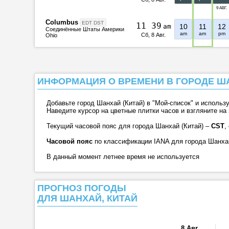
9 АВГ.
Columbus
EDT DST
1
1
:
3
9
am
10
11
12
Соединённые Штаты Америки
am
am
pm
Сб, 8 Авг.
Ohio
ИНФОРМАЦИЯ О ВРЕМЕНИ В ГОРОДЕ Ш
Добавьте город Шанхай (Китай) в "Мой-список" и использ
Наведите курсор на цветные плитки часов и взгляните на
Текущий часовой пояс для города Шанхай (Китай) –
CST
,
Часовой пояс
по классификации IANA для города Шанхай 
В данный момент летнее время не используется
ПРОГНОЗ ПОГОДЫ
ДЛЯ ШАНХАЙ, КИТАЙ
8 Авг.