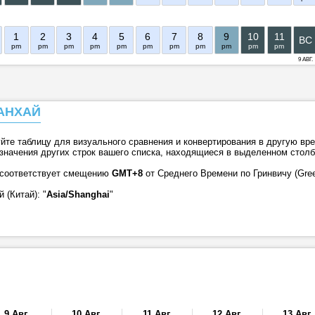
1
2
3
4
5
6
7
8
9
10
11
ВС
pm
pm
pm
pm
pm
pm
pm
pm
pm
pm
pm
9 АВГ.
АНХАЙ
уйте таблицу для визуального сравнения и конвертирования в другую вр
 значения других строк вашего списка, находящиеся в выделенном столб
 соответствует смещению
GMT+8
от Среднего Времени по Гринвичу (Gre
(Китай): "
Asia/Shanghai
"
9 Авг.
10 Авг.
11 Авг.
12 Авг.
13 Авг.