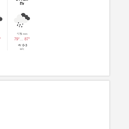
Пт
5
mm
°
79°
…
87°
0-3
м/с