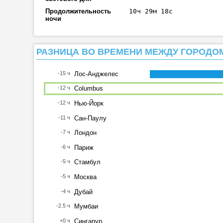
Продолжительность
10ч 29м 18с
ночи
РАЗНИЦА ВО ВРЕМЕНИ МЕЖДУ ГОРОДО
-15 ч
Лос-Анджелес
-12 ч
Columbus
-12 ч
Нью-Йорк
-11 ч
Сан-Паулу
-7 ч
Лондон
-6 ч
Париж
-5 ч
Стамбул
-5 ч
Москва
-4 ч
Дубай
-2.5 ч
Мумбаи
+0 ч
Сингапур