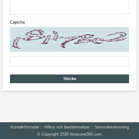
Captcha
Skicka
Kontaktformulär
::
Villkor och bestämmelser
::
Servicebeskrivning
‪© Copyright 2026 ‬
‪timezone360.com‬