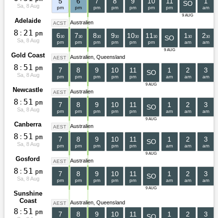
5
6
7
8
9
10
11
1
SO
Sa, 8 Aug
pm
pm
pm
pm
pm
pm
pm
am
9 AUG
Adelaide
Australien
ACST
8
:
2
1
pm
6
7
8
9
10
11
1
2
SO
30
30
30
30
30
30
30
30
Sa, 8 Aug
pm
pm
pm
pm
pm
pm
am
am
9 AUG
Gold Coast
Australien
Queensland
AEST
8
:
5
1
pm
7
8
9
10
11
1
2
3
SO
Sa, 8 Aug
pm
pm
pm
pm
pm
am
am
am
9 AUG
Newcastle
Australien
AEST
8
:
5
1
pm
7
8
9
10
11
1
2
3
SO
Sa, 8 Aug
pm
pm
pm
pm
pm
am
am
am
9 AUG
Canberra
Australien
AEST
8
:
5
1
pm
7
8
9
10
11
1
2
3
SO
Sa, 8 Aug
pm
pm
pm
pm
pm
am
am
am
9 AUG
Gosford
Australien
AEST
8
:
5
1
pm
7
8
9
10
11
1
2
3
SO
Sa, 8 Aug
pm
pm
pm
pm
pm
am
am
am
9 AUG
Sunshine
Coast
Australien
Queensland
AEST
8
:
5
1
pm
7
8
9
10
11
1
2
3
SO