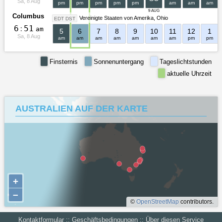
Sa, 8 Aug
pm
pm
pm
pm
pm
am
am
am
9 AUG
Columbus
Vereinigte Staaten von Amerika
Ohio
EDT DST
6
:
5
1
am
5
6
7
8
9
10
11
12
1
Sa, 8 Aug
am
am
am
am
am
am
am
pm
pm
Finsternis
Sonnenuntergang
Tageslichtstunden
aktuelle Uhrzeit
AUSTRALIEN AUF DER KARTE
+
–
©
OpenStreetMap
contributors.
Kontaktformular
::
Geschäftsbedingungen
::
Über diesen Service