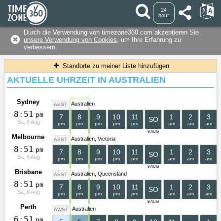
24
hour
Durch die Verwendung von timezone360.com akzeptieren Sie
unsere Verwendung von Cookies
, um Ihre Erfahrung zu
verbessern.
Standorte zu meiner Liste hinzufügen
AKTUELLE UHRZEIT IN AUSTRALIEN
Sydney
Australien
AEST
8
:
5
1
pm
7
8
9
10
11
1
2
3
SO
Sa, 8 Aug
pm
pm
pm
pm
pm
am
am
am
9 AUG
Melbourne
Australien
Victoria
AEST
8
:
5
1
pm
7
8
9
10
11
1
2
3
SO
Sa, 8 Aug
pm
pm
pm
pm
pm
am
am
am
9 AUG
Brisbane
Australien
Queensland
AEST
8
:
5
1
pm
7
8
9
10
11
1
2
3
SO
Sa, 8 Aug
pm
pm
pm
pm
pm
am
am
am
9 AUG
Perth
Australien
AWST
6
:
5
1
pm