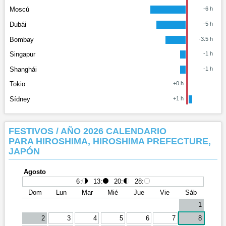
Moscú
-6 h
Dubái
-5 h
Bombay
-3.5 h
Singapur
-1 h
Shanghái
-1 h
Tokio
+0 h
Sídney
+1 h
FESTIVOS / AÑO 2026 CALENDARIO
PARA HIROSHIMA, HIROSHIMA PREFECTURE,
JAPÓN
Agosto
6
:
13
:
20
:
28
:
Dom
Lun
Mar
Mié
Jue
Vie
Sáb
1
2
3
4
5
6
7
8