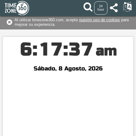
24
hour
Al utilizar timezone360.com, acepta
nuestro uso de cookies
para
mejorar su experiencia.
6
:
1
7
:
3
8
am
Sábado, 8 Agosto, 2026