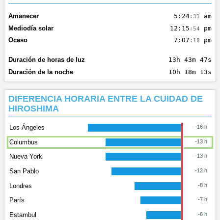
Amanecer
5:24
am
:31
Mediodía solar
12:15
pm
:54
Ocaso
7:07
pm
:18
Duración de horas de luz
13h 43m 47s
Duración de la noche
10h 18m 13s
DIFERENCIA HORARIA ENTRE LA CUIDAD DE
HIROSHIMA
Los Ángeles
-16 h
Columbus
-13 h
Nueva York
-13 h
San Pablo
-12 h
Londres
-8 h
París
-7 h
Estambul
-6 h