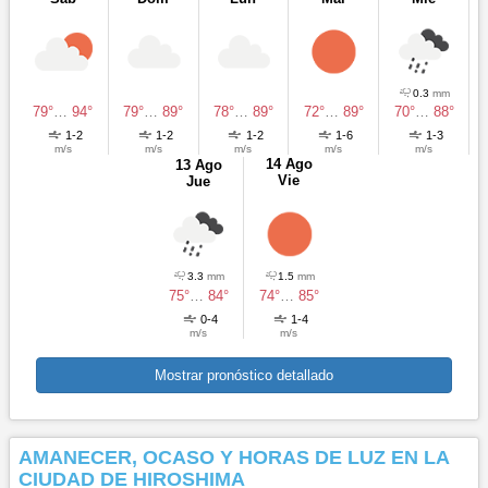
0.3
mm
79°
…
94°
79°
…
89°
78°
…
89°
72°
…
89°
70°
…
88°
1-2
1-2
1-2
1-6
1-3
m/s
m/s
m/s
m/s
m/s
14 Ago
13 Ago
Vie
Jue
3.3
mm
1.5
mm
75°
…
84°
74°
…
85°
0-4
1-4
m/s
m/s
Mostrar pronóstico detallado
AMANECER, OCASO Y HORAS DE LUZ EN LA
CIUDAD DE HIROSHIMA