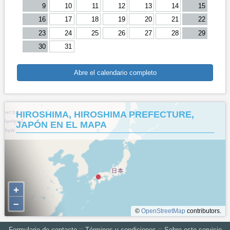
9
10
11
12
13
14
15
16
17
18
19
20
21
22
23
24
25
26
27
28
29
30
31
Abre el calendario completo
HIROSHIMA, HIROSHIMA PREFECTURE,
JAPÓN EN EL MAPA
+
–
©
OpenStreetMap
contributors.
Formulario de contacto
::
Términos y condiciones
::
Sobre este servicio