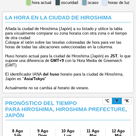
hora actual
oscuridad
ocaso
horas de luz
LA HORA EN LA CIUDAD DE HIROSHIMA
Añada la ciudad de Hiroshima (Japón) a su listado y utilice la tabla
para visualmente comparar su zona horaria con otra zona o el tiempo
de otra ciudad.
Coloque el ratón sobre las teselas coloreadas de hora para ver las
horas de todas las ubicaciones seleccionadas en la columna.
Huso horario actual para la ciudad de Hiroshima (Japón) es
JST
, lo que
supone una diferencia de
GMT+9
con la Hora Media de Greenwich
(GMT).
El identificador IANA
del huso
horario para la ciudad de Hiroshima,
Japón es "
Asia/Tokyo
"
Actualmente no se cambia al horario de verano.
°C
°F
°K
PRONÓSTICO DEL TIEMPO
PARA HIROSHIMA, HIROSHIMA PREFECTURE,
JAPÓN
8 Ago
9 Ago
10 Ago
11 Ago
12 Ago
Sáb
Dom
Lun
Mar
Mié