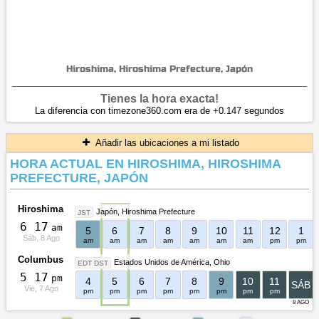
Hiroshima, Hiroshima Prefecture, Japón
Tienes la hora exacta!
La diferencia con timezone360.com era de +0.147 segundos
Añadir las ubicaciones a mi listado
HORA ACTUAL EN HIROSHIMA, HIROSHIMA
PREFECTURE, JAPÓN
Hiroshima
Japón
Hiroshima Prefecture
JST
6
:
1
7
am
5
6
7
8
9
10
11
12
1
Sáb, 8 Ago
am
am
am
am
am
am
am
pm
pm
Columbus
Estados Unidos de América
Ohio
EDT DST
5
:
1
7
pm
4
5
6
7
8
9
10
11
SÁB
Vie, 7 Ago
pm
pm
pm
pm
pm
pm
pm
pm
8 AGO