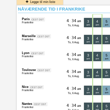
Legge til min liste
NÅVÆRENDE TID I FRANKRIKE
Paris
CEST DST
4
:
3
4
am
3
4
5
Frankrike
am
am
am
To, 6 Aug.
Marseille
CEST DST
4
:
3
4
am
3
4
5
Frankrike
am
am
am
To, 6 Aug.
Lyon
CEST DST
4
:
3
4
am
3
4
5
Frankrike
am
am
am
To, 6 Aug.
Toulouse
CEST DST
4
:
3
4
am
3
4
5
Frankrike
am
am
am
To, 6 Aug.
Nice
CEST DST
4
:
3
4
am
3
4
5
Frankrike
am
am
am
To, 6 Aug.
Nantes
CEST DST
4
:
3
4
am
3
4
5
Frankrike
am
am
am
To, 6 Aug.