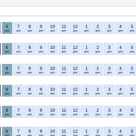
6
7
8
9
10
11
12
1
2
3
4
5
am
am
am
am
am
am
pm
pm
pm
pm
pm
pm
6
7
8
9
10
11
12
1
2
3
4
5
am
am
am
am
am
am
pm
pm
pm
pm
pm
pm
6
7
8
9
10
11
12
1
2
3
4
5
am
am
am
am
am
am
pm
pm
pm
pm
pm
pm
6
7
8
9
10
11
12
1
2
3
4
5
am
am
am
am
am
am
pm
pm
pm
pm
pm
pm
6
7
8
9
10
11
12
1
2
3
4
5
am
am
am
am
am
am
pm
pm
pm
pm
pm
pm
6
7
8
9
10
11
12
1
2
3
4
5
am
am
am
am
am
am
pm
pm
pm
pm
pm
pm