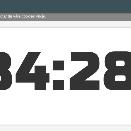
odtar du
våre cookies vilkår
.
3
4
:
2