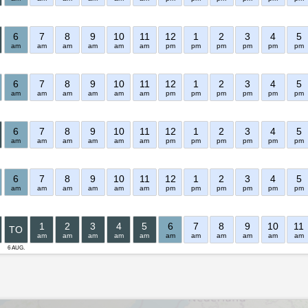
6
7
8
9
10
11
12
1
2
3
4
5
am
am
am
am
am
am
pm
pm
pm
pm
pm
pm
6
7
8
9
10
11
12
1
2
3
4
5
am
am
am
am
am
am
pm
pm
pm
pm
pm
pm
6
7
8
9
10
11
12
1
2
3
4
5
am
am
am
am
am
am
pm
pm
pm
pm
pm
pm
6
7
8
9
10
11
12
1
2
3
4
5
am
am
am
am
am
am
pm
pm
pm
pm
pm
pm
1
2
3
4
5
6
7
8
9
10
11
TO
am
am
am
am
am
am
am
am
am
am
am
6 AUG.