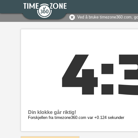
Ved å bruke timezone360.com, g
4
:
Din klokke går riktig!
Forskjellen fra timezone360.com var +0.124 sekunder