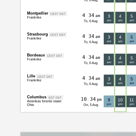
Montpellier
CEST DST
4
:
3
4
am
3
4
5
Frankrike
am
am
am
To, 6 Aug.
Strasbourg
CEST DST
4
:
3
4
am
3
4
5
Frankrike
am
am
am
To, 6 Aug.
Bordeaux
CEST DST
4
:
3
4
am
3
4
5
Frankrike
am
am
am
To, 6 Aug.
Lille
CEST DST
4
:
3
4
am
3
4
5
Frankrike
am
am
am
To, 6 Aug.
Columbus
EDT DST
1
0
:
3
4
pm
9
10
11
Amerikas forente stater
pm
pm
pm
On, 5 Aug.
Ohio