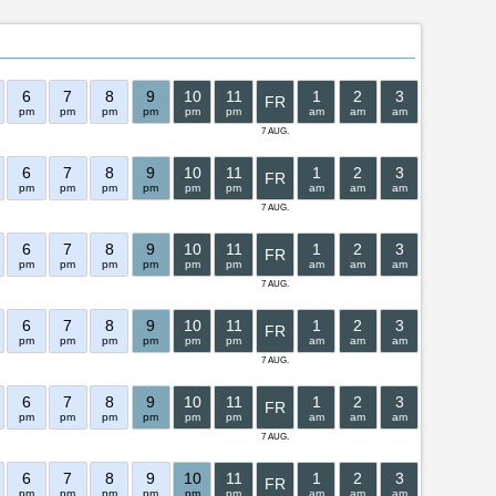
6
7
8
9
10
11
1
2
3
4
5
FR
pm
pm
pm
pm
pm
pm
am
am
am
am
am
7 AUG.
6
7
8
9
10
11
1
2
3
4
5
FR
pm
pm
pm
pm
pm
pm
am
am
am
am
am
7 AUG.
6
7
8
9
10
11
1
2
3
4
5
FR
pm
pm
pm
pm
pm
pm
am
am
am
am
am
7 AUG.
6
7
8
9
10
11
1
2
3
4
5
FR
pm
pm
pm
pm
pm
pm
am
am
am
am
am
7 AUG.
6
7
8
9
10
11
1
2
3
4
5
FR
pm
pm
pm
pm
pm
pm
am
am
am
am
am
7 AUG.
6
7
8
9
10
11
1
2
3
4
5
FR
pm
pm
pm
pm
pm
pm
am
am
am
am
am