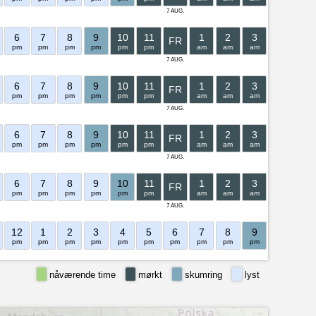
7 AUG.
6
7
8
9
10
11
1
2
3
4
5
FR
pm
pm
pm
pm
pm
pm
am
am
am
am
am
7 AUG.
6
7
8
9
10
11
1
2
3
4
5
FR
pm
pm
pm
pm
pm
pm
am
am
am
am
am
7 AUG.
6
7
8
9
10
11
1
2
3
4
5
FR
pm
pm
pm
pm
pm
pm
am
am
am
am
am
7 AUG.
6
7
8
9
10
11
1
2
3
4
5
FR
pm
pm
pm
pm
pm
pm
am
am
am
am
am
7 AUG.
12
1
2
3
4
5
6
7
8
9
10
11
pm
pm
pm
pm
pm
pm
pm
pm
pm
pm
pm
pm
nåværende time
mørkt
skumring
lyst