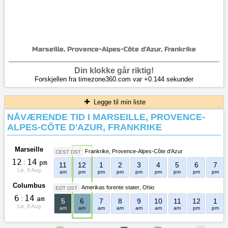
Marseille, Provence-Alpes-Côte d'Azur, Frankrike
Din klokke går riktig!
Forskjellen fra timezone360.com var +0.144 sekunder
Legge til min liste
NÅVÆRENDE TID I MARSEILLE, PROVENCE-
ALPES-CÔTE D'AZUR, FRANKRIKE
Marseille
Frankrike
Provence-Alpes-Côte d'Azur
CEST DST
1
2
:
1
4
pm
11
12
1
2
3
4
5
6
7
Lø, 8 Aug.
am
pm
pm
pm
pm
pm
pm
pm
pm
Columbus
Amerikas forente stater
Ohio
EDT DST
6
:
1
4
am
5
6
7
8
9
10
11
12
1
Lø, 8 Aug.
am
am
am
am
am
am
am
pm
pm