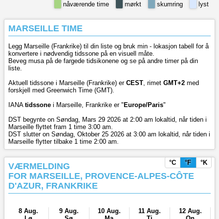
nåværende time
mørkt
skumring
lyst
MARSEILLE TIME
Legg Marseille (Frankrike) til din liste og bruk min - lokasjon tabell for å
konvertere i nødvendig tidssone på en visuell måte.
Beveg musa på de fargede tidsikonene og se på andre timer på din
liste.
Aktuell tidssone i Marseille (Frankrike) er
CEST
, rimet
GMT+2
med
forskjell med Greenwich Time (GMT).
IANA
tidssone
i Marseille, Frankrike er "
Europe/Paris
"
DST begynte on Søndag, Mars 29 2026 at 2:00 am lokaltid, når tiden i
Marseille flyttet fram 1 time 3:00 am.
DST slutter on Søndag, Oktober 25 2026 at 3:00 am lokaltid, når tiden i
Marseille flytter tilbake 1 time 2:00 am.
°C
°F
°K
VÆRMELDING
FOR MARSEILLE, PROVENCE-ALPES-CÔTE
D'AZUR, FRANKRIKE
8 Aug.
9 Aug.
10 Aug.
11 Aug.
12 Aug.
Lø
Sø
Ma
Ti
On