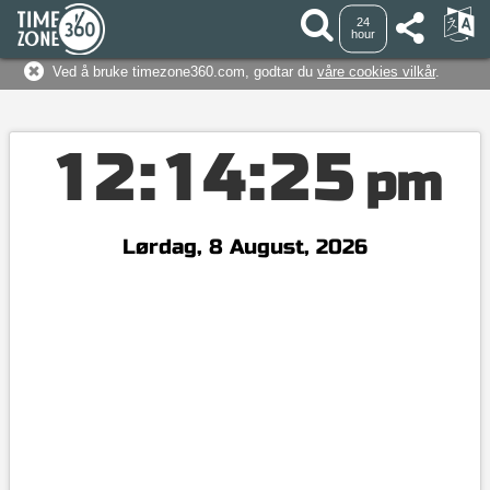
24
hour
Ved å bruke timezone360.com, godtar du
våre cookies vilkår
.
1
2
:
1
4
:
2
5
pm
Lørdag, 8 August, 2026