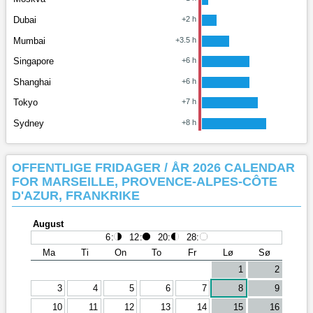
Dubai
+2 h
Mumbai
+3.5 h
Singapore
+6 h
Shanghai
+6 h
Tokyo
+7 h
Sydney
+8 h
OFFENTLIGE FRIDAGER / ÅR 2026 CALENDAR
FOR MARSEILLE, PROVENCE-ALPES-CÔTE
D'AZUR, FRANKRIKE
August
6
:
12
:
20
:
28
:
Ma
Ti
On
To
Fr
Lø
Sø
1
2
3
4
5
6
7
8
9
10
11
12
13
14
15
16