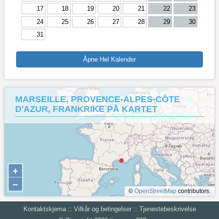
17
18
19
20
21
22
23
24
25
26
27
28
29
30
31
Åpne Hel Kalender
MARSEILLE, PROVENCE-ALPES-CÔTE
D'AZUR, FRANKRIKE PÅ KARTET
+
–
©
OpenStreetMap
contributors.
Kontaktskjema
::
Vilkår og betingelser
::
Tjenestebeskrivelse