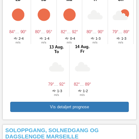
84°
…
90°
80°
…
95°
82°
…
92°
80°
…
90°
79°
…
89°
2-4
1-4
0-4
1-3
1-3
m/s
m/s
m/s
m/s
m/s
14 Aug.
13 Aug.
Fr
To
79°
…
92°
82°
…
89°
1-3
1-2
m/s
m/s
Vis detaljert prognose
SOLOPPGANG, SOLNEDGANG OG
DAGSLENGDE MARSEILLE