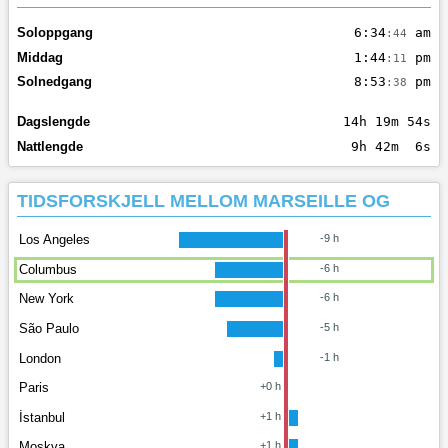
Soloppgang
6:34
am
:44
Middag
1:44
pm
:11
Solnedgang
8:53
pm
:38
Dagslengde
14h 19m 54s
Nattlengde
9h 42m 6s
TIDSFORSKJELL MELLOM MARSEILLE OG
Los Angeles
-9 h
Columbus
-6 h
New York
-6 h
São Paulo
-5 h
London
-1 h
Paris
+0 h
İstanbul
+1 h
Moskva
+1 h