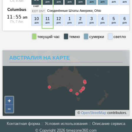
Сб, 8 Авг.
am
am
am
am
am
am
am
am
8 АВГ.
Columbus
Соединённые Штаты Америки
Ohio
EDT DST
1
1
:
5
5
am
10
11
12
1
2
3
4
5
6
Пт, 7 Авг.
am
am
pm
pm
pm
pm
pm
pm
pm
текущий час
темно
сумерки
светло
АВСТРАЛИЯ НА КАРТЕ
+
–
©
OpenStreetMap
contributors.
Контактная форма
::
Условия использования
::
Описание сервиса
‪© Copyright 2026 ‬
‪timezone360.com‬