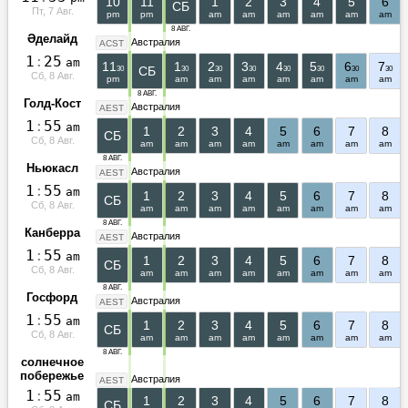
10
11
1
2
3
4
5
6
СБ
Пт, 7 Авг.
pm
pm
am
am
am
am
am
am
8 АВГ.
Әделайд
Австралия
ACST
1
:
2
5
am
11
1
2
3
4
5
6
7
СБ
30
30
30
30
30
30
30
30
Сб, 8 Авг.
pm
am
am
am
am
am
am
am
8 АВГ.
Голд-Кост
Австралия
AEST
1
:
5
5
am
1
2
3
4
5
6
7
8
СБ
Сб, 8 Авг.
am
am
am
am
am
am
am
am
8 АВГ.
Ньюкасл
Австралия
AEST
1
:
5
5
am
1
2
3
4
5
6
7
8
СБ
Сб, 8 Авг.
am
am
am
am
am
am
am
am
8 АВГ.
Канберра
Австралия
AEST
1
:
5
5
am
1
2
3
4
5
6
7
8
СБ
Сб, 8 Авг.
am
am
am
am
am
am
am
am
8 АВГ.
Госфорд
Австралия
AEST
1
:
5
5
am
1
2
3
4
5
6
7
8
СБ
Сб, 8 Авг.
am
am
am
am
am
am
am
am
8 АВГ.
солнечное
побережье
Австралия
AEST
1
:
5
5
am
1
2
3
4
5
6
7
8
СБ