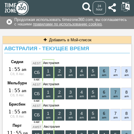
24
hour
Продолжая использовать timezone360.com, вы соглашаетесь
с нашими
правилами по использованию cookies
.
Добавить в Мой-список
АВСТРАЛИЯ - ТЕКУЩЕЕ ВРЕМЯ
Сидни
Австралия
AEST
1
:
5
5
am
1
2
3
4
5
6
7
8
СБ
Сб, 8 Авг.
am
am
am
am
am
am
am
am
8 АВГ.
Мельбурн
Австралия
AEST
1
:
5
5
am
1
2
3
4
5
6
7
8
СБ
Сб, 8 Авг.
am
am
am
am
am
am
am
am
8 АВГ.
Брисбен
Австралия
AEST
1
:
5
5
am
1
2
3
4
5
6
7
8
СБ
Сб, 8 Авг.
am
am
am
am
am
am
am
am
8 АВГ.
Перт
Австралия
AWST
1
1
:
5
5
pm