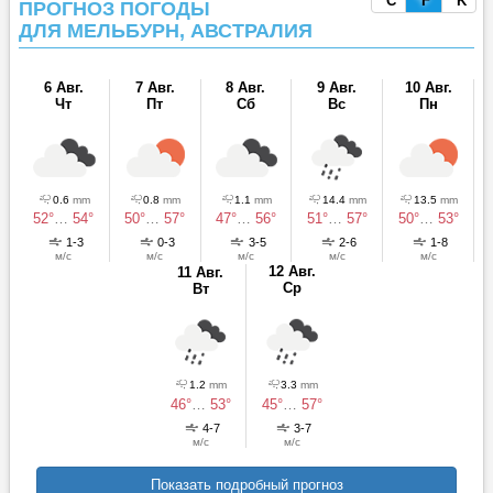
°C
°F
°K
ПРОГНОЗ ПОГОДЫ
ДЛЯ МЕЛЬБУРН, АВСТРАЛИЯ
6 Авг.
7 Авг.
8 Авг.
9 Авг.
10 Авг.
Чт
Пт
Сб
Вс
Пн
0.6
mm
0.8
mm
1.1
mm
14.4
mm
13.5
mm
52°
…
54°
50°
…
57°
47°
…
56°
51°
…
57°
50°
…
53°
1-3
0-3
3-5
2-6
1-8
м/с
м/с
м/с
м/с
м/с
12 Авг.
11 Авг.
Ср
Вт
1.2
mm
3.3
mm
46°
…
53°
45°
…
57°
4-7
3-7
м/с
м/с
Показать подробный прогноз