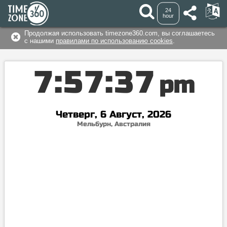
24
hour
Продолжая использовать timezone360.com, вы соглашаетесь
с нашими
правилами по использованию cookies
.
7
:
5
7
:
3
8
pm
Четверг, 6 Август, 2026
Мельбурн, Австралия