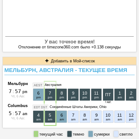
У вас точное время!
Отклонение от timezone360.com было +0.138 секунды
Добавить в Мой-список
МЕЛЬБУРН, АВСТРАЛИЯ - ТЕКУЩЕЕ ВРЕМЯ
Мельбурн
Австралия
AEST
7
:
5
7
pm
6
7
8
9
10
11
1
2
ПТ
Чт, 6 Авг.
pm
pm
pm
pm
pm
pm
am
am
7 АВГ.
Columbus
Соединённые Штаты Америки
Ohio
EDT DST
5
:
5
7
am
4
5
6
7
8
9
10
11
12
Чт, 6 Авг.
am
am
am
am
am
am
am
am
pm
текущий час
темно
сумерки
светло