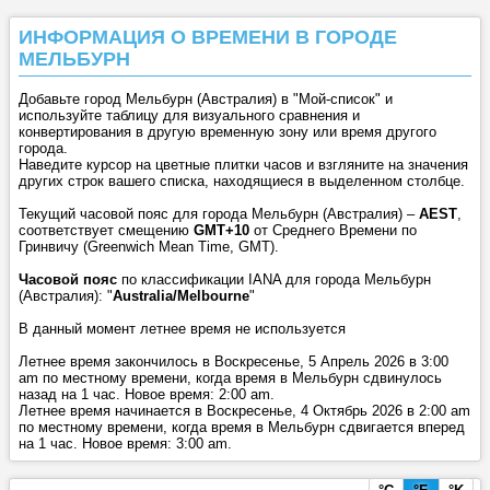
ИНФОРМАЦИЯ О ВРЕМЕНИ В ГОРОДЕ
МЕЛЬБУРН
Добавьте город Мельбурн (Австралия) в "Мой-список" и
используйте таблицу для визуального сравнения и
конвертирования в другую временную зону или время другого
города.
Наведите курсор на цветные плитки часов и взгляните на значения
других строк вашего списка, находящиеся в выделенном столбце.
Текущий часовой пояс для города Мельбурн (Австралия) –
AEST
,
соответствует смещению
GMT+10
от Среднего Времени по
Гринвичу (Greenwich Mean Time, GMT).
Часовой пояс
по классификации IANA для города Мельбурн
(Австралия): "
Australia/Melbourne
"
В данный момент летнее время не используется
Летнее время закончилось в Воскресенье, 5 Апрель 2026 в 3:00
am по местному времени, когда время в Мельбурн сдвинулось
назад на 1 час. Новое время: 2:00 am.
Летнее время начинается в Воскресенье, 4 Октябрь 2026 в 2:00 am
по местному времени, когда время в Мельбурн сдвигается вперед
на 1 час. Новое время: 3:00 am.