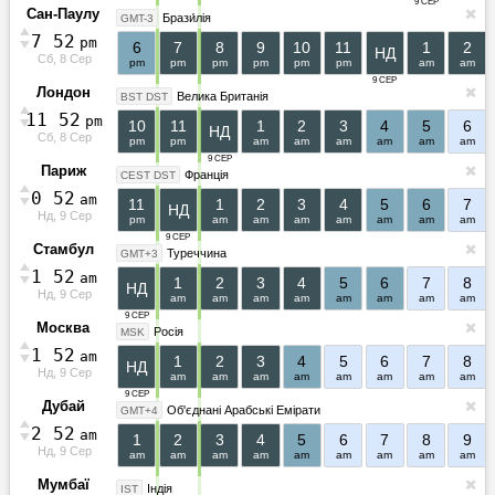
9 СЕР
Сан-Паулу
Брази́лія
GMT-3
7
:
5
2
pm
6
7
8
9
10
11
1
2
НД
Сб, 8 Сер
pm
pm
pm
pm
pm
pm
am
am
9 СЕР
Лондон
Велика Британія
BST DST
1
1
:
5
2
pm
10
11
1
2
3
4
5
6
НД
Сб, 8 Сер
pm
pm
am
am
am
am
am
am
9 СЕР
Париж
Франція
CEST DST
0
:
5
2
am
11
1
2
3
4
5
6
7
НД
Нд, 9 Сер
pm
am
am
am
am
am
am
am
9 СЕР
Стамбул
Туреччина
GMT+3
1
:
5
2
am
1
2
3
4
5
6
7
8
НД
Нд, 9 Сер
am
am
am
am
am
am
am
am
9 СЕР
Москва
Росія
MSK
1
:
5
2
am
1
2
3
4
5
6
7
8
НД
Нд, 9 Сер
am
am
am
am
am
am
am
am
9 СЕР
Дубай
Об'єднані Арабські Емірати
GMT+4
2
:
5
2
am
1
2
3
4
5
6
7
8
9
Нд, 9 Сер
am
am
am
am
am
am
am
am
am
Мумбаї
Індія
IST