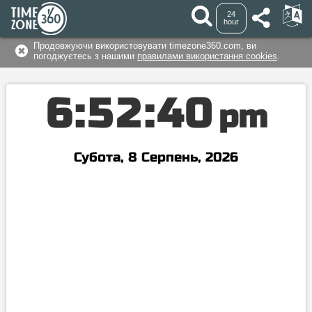
24
hour
Продовжуючи використовувати timezone360.com, ви
погоджуєтесь з нашими
правилами використання cookies
.
6
:
5
2
:
4
0
pm
Субота, 8 Серпень, 2026