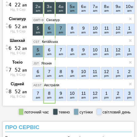
4
:
2
2
am
2
3
4
5
6
7
8
9
10
30
30
30
30
30
30
30
30
30
Нд, 9 Сер
am
am
am
am
am
am
am
am
am
Сінгапур
Сінгапур
GMT+8
6
:
5
2
am
5
6
7
8
9
10
11
12
1
Нд, 9 Сер
am
am
am
am
am
am
am
pm
pm
Шанхай
Кита́йська
CST
6
:
5
2
am
5
6
7
8
9
10
11
12
1
Нд, 9 Сер
am
am
am
am
am
am
am
pm
pm
Токіо
Японія
JST
7
:
5
2
am
6
7
8
9
10
11
12
1
2
Нд, 9 Сер
am
am
am
am
am
am
pm
pm
pm
Сідней
Австра́лія
AEST
8
:
5
2
am
7
8
9
10
11
12
1
2
3
Нд, 9 Сер
am
am
am
am
am
pm
pm
pm
pm
поточний час
темно
сутінки
світловий день
ПРО СЕРВІС