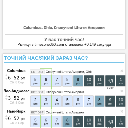
Columbus, Ohio, Сполучені Штати Америки
У вас точний час!
Різниця з timezone360.com становила +0.149 секунди
ТОЧНИЙ ЧАС/ЯКИЙ ЗАРАЗ ЧАС?
Columbus
Сполучені Штати Америки
Ohio
EDT DST
6
:
5
2
pm
5
6
7
8
9
10
11
1
НД
Сб, 8 Сер
pm
pm
pm
pm
pm
pm
pm
am
9 СЕР
Лос-Анджелес
Сполучені Штати Америки
PDT DST
3
:
5
2
pm
2
3
4
5
6
7
8
9
10
Сб, 8 Сер
pm
pm
pm
pm
pm
pm
pm
pm
pm
Нью-Йорк
Сполучені Штати Америки
EDT DST
6
:
5
2
pm
5
6
7
8
9
10
11
1
НД
Сб, 8 Сер
pm
pm
pm
pm
pm
pm
pm
am