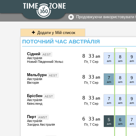
Продовжуючи використовувати 
Додати у Мій список
ПОТОЧНИЙ ЧАС АВСТРА́ЛІЯ
Сідней
AEST
8
:
3
3
am
7
8
9
Австра́лія
am
am
am
Пт, 7 Сер
Новий Південний Уельс
Мельбурн
AEST
8
:
3
3
am
7
8
9
Австра́лія
am
am
am
Пт, 7 Сер
Вікторія
Брісбен
AEST
8
:
3
3
am
7
8
9
Австра́лія
am
am
am
Пт, 7 Сер
Квінсленд
Перт
AWST
6
:
3
3
am
5
6
7
Австра́лія
am
am
am
Пт, 7 Сер
Західна Австралія