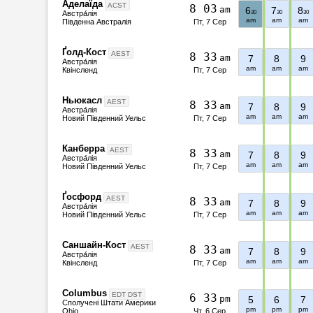
Аделаїда
ACST
8
:
0
3
am
6
7
8
30
30
30
Австра́лія
am
am
am
Пт, 7 Сер
Південна Австралія
Ґолд-Кост
AEST
8
:
3
3
am
7
8
9
Австра́лія
am
am
am
Пт, 7 Сер
Квінсленд
Ньюкасл
AEST
8
:
3
3
am
7
8
9
Австра́лія
am
am
am
Пт, 7 Сер
Новий Південний Уельс
Канберра
AEST
8
:
3
3
am
7
8
9
Австра́лія
am
am
am
Пт, 7 Сер
Новий Південний Уельс
Ґосфорд
AEST
8
:
3
3
am
7
8
9
Австра́лія
am
am
am
Пт, 7 Сер
Новий Південний Уельс
Саншайн-Кост
AEST
8
:
3
3
am
7
8
9
Австра́лія
am
am
am
Пт, 7 Сер
Квінсленд
Columbus
EDT DST
6
:
3
3
pm
5
6
7
Сполучені Штати Америки
pm
pm
pm
Чт, 6 Сер
Ohio