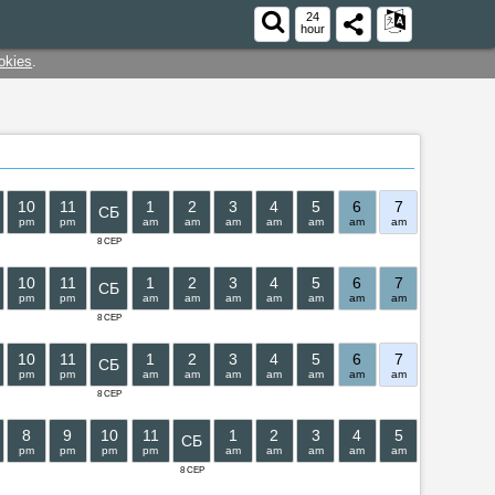
24
hour
okies
.
10
11
1
2
3
4
5
6
7
8
9
СБ
pm
pm
am
am
am
am
am
am
am
am
am
8 СЕР
10
11
1
2
3
4
5
6
7
8
9
СБ
pm
pm
am
am
am
am
am
am
am
am
am
8 СЕР
10
11
1
2
3
4
5
6
7
8
9
СБ
pm
pm
am
am
am
am
am
am
am
am
am
8 СЕР
8
9
10
11
1
2
3
4
5
6
7
СБ
pm
pm
pm
pm
am
am
am
am
am
am
am
8 СЕР