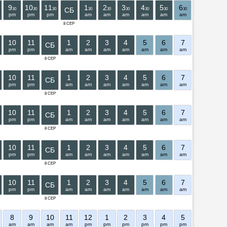
9
10
11
1
2
3
4
5
6
7
8
СБ
30
30
30
30
30
30
30
30
30
30
30
pm
pm
pm
am
am
am
am
am
am
am
am
8 СЕР
10
11
1
2
3
4
5
6
7
8
9
СБ
pm
pm
am
am
am
am
am
am
am
am
am
8 СЕР
10
11
1
2
3
4
5
6
7
8
9
СБ
pm
pm
am
am
am
am
am
am
am
am
am
8 СЕР
10
11
1
2
3
4
5
6
7
8
9
СБ
pm
pm
am
am
am
am
am
am
am
am
am
8 СЕР
10
11
1
2
3
4
5
6
7
8
9
СБ
pm
pm
am
am
am
am
am
am
am
am
am
8 СЕР
10
11
1
2
3
4
5
6
7
8
9
СБ
pm
pm
am
am
am
am
am
am
am
am
am
8 СЕР
8
9
10
11
12
1
2
3
4
5
6
7
am
am
am
am
pm
pm
pm
pm
pm
pm
pm
pm