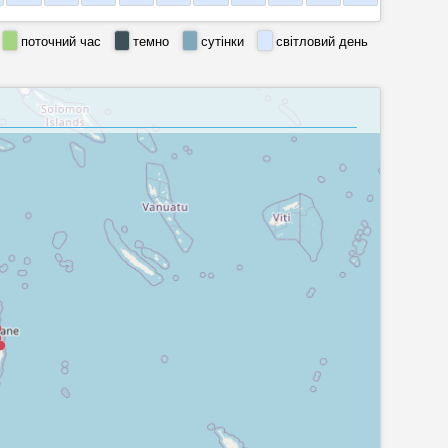
поточний час
темно
сутінки
світловий день