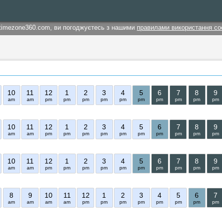
timezone360.com, ви погоджуєтесь з нашими
правилами використання co
10
11
12
1
2
3
4
5
6
7
8
9
am
am
pm
pm
pm
pm
pm
pm
pm
pm
pm
pm
10
11
12
1
2
3
4
5
6
7
8
9
am
am
pm
pm
pm
pm
pm
pm
pm
pm
pm
pm
10
11
12
1
2
3
4
5
6
7
8
9
am
am
pm
pm
pm
pm
pm
pm
pm
pm
pm
pm
8
9
10
11
12
1
2
3
4
5
6
7
am
am
am
am
pm
pm
pm
pm
pm
pm
pm
pm