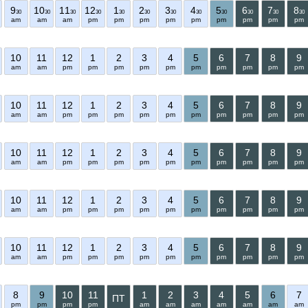
9
10
11
12
1
2
3
4
5
6
7
8
30
30
30
30
30
30
30
30
30
30
30
30
am
am
am
pm
pm
pm
pm
pm
pm
pm
pm
pm
10
11
12
1
2
3
4
5
6
7
8
9
am
am
pm
pm
pm
pm
pm
pm
pm
pm
pm
pm
10
11
12
1
2
3
4
5
6
7
8
9
am
am
pm
pm
pm
pm
pm
pm
pm
pm
pm
pm
10
11
12
1
2
3
4
5
6
7
8
9
am
am
pm
pm
pm
pm
pm
pm
pm
pm
pm
pm
10
11
12
1
2
3
4
5
6
7
8
9
am
am
pm
pm
pm
pm
pm
pm
pm
pm
pm
pm
10
11
12
1
2
3
4
5
6
7
8
9
am
am
pm
pm
pm
pm
pm
pm
pm
pm
pm
pm
8
9
10
11
1
2
3
4
5
6
7
ПТ
pm
pm
pm
pm
am
am
am
am
am
am
am