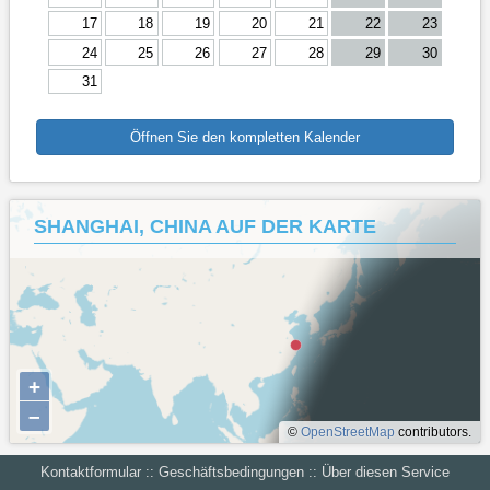
17
18
19
20
21
22
23
24
25
26
27
28
29
30
31
Öffnen Sie den kompletten Kalender
SHANGHAI, CHINA AUF DER KARTE
+
–
©
OpenStreetMap
contributors.
Kontaktformular
::
Geschäftsbedingungen
::
Über diesen Service