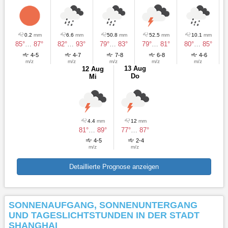
0.2
mm
6.6
mm
50.8
mm
52.5
mm
10.1
mm
85°
…
87°
82°
…
93°
79°
…
83°
79°
…
81°
80°
…
85°
4-5
4-7
7-8
6-8
4-6
m/z
m/z
m/z
m/z
m/z
13 Aug
12 Aug
Do
Mi
4.4
mm
12
mm
81°
…
89°
77°
…
87°
4-5
2-4
m/z
m/z
Detaillierte Prognose anzeigen
SONNENAUFGANG, SONNENUNTERGANG
UND TAGESLICHTSTUNDEN IN DER STADT
SHANGHAI