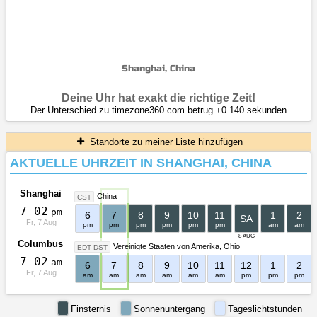
Shanghai, China
Deine Uhr hat exakt die richtige Zeit!
Der Unterschied zu timezone360.com betrug +0.140 sekunden
Standorte zu meiner Liste hinzufügen
AKTUELLE UHRZEIT IN SHANGHAI, CHINA
Shanghai
China
CST
7
:
0
2
pm
6
7
8
9
10
11
1
2
SA
Fr, 7 Aug
pm
pm
pm
pm
pm
pm
am
am
8 AUG
Columbus
Vereinigte Staaten von Amerika
Ohio
EDT DST
7
:
0
2
am
6
7
8
9
10
11
12
1
2
Fr, 7 Aug
am
am
am
am
am
am
pm
pm
pm
Finsternis
Sonnenuntergang
Tageslichtstunden