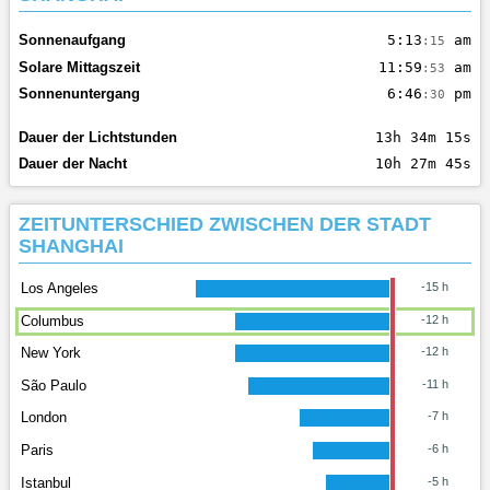
Sonnenaufgang
5:13
am
:15
Solare Mittagszeit
11:59
am
:53
Sonnenuntergang
6:46
pm
:30
Dauer der Lichtstunden
13h 34m 15s
Dauer der Nacht
10h 27m 45s
ZEITUNTERSCHIED ZWISCHEN DER STADT
SHANGHAI
Los Angeles
-15 h
Columbus
-12 h
New York
-12 h
São Paulo
-11 h
London
-7 h
Paris
-6 h
Istanbul
-5 h