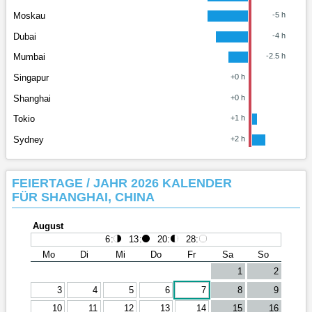
Moskau
-5 h
Dubai
-4 h
Mumbai
-2.5 h
Singapur
+0 h
Shanghai
+0 h
Tokio
+1 h
Sydney
+2 h
FEIERTAGE / JAHR 2026 KALENDER
FÜR SHANGHAI, CHINA
August
6
:
13
:
20
:
28
:
Mo
Di
Mi
Do
Fr
Sa
So
1
2
3
4
5
6
7
8
9
10
11
12
13
14
15
16