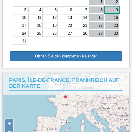
1
2
3
4
5
6
7
8
9
10
11
12
13
14
15
16
17
18
19
20
21
22
23
24
25
26
27
28
29
30
31
Öffnen Sie den kompletten Kalender
PARIS, ÎLE-DE-FRANCE, FRANKREICH AUF
DER KARTE
+
–