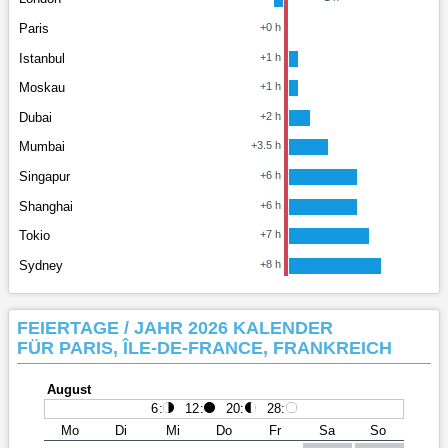
Paris
+0 h
Istanbul
+1 h
Moskau
+1 h
Dubai
+2 h
Mumbai
+3.5 h
Singapur
+6 h
Shanghai
+6 h
Tokio
+7 h
Sydney
+8 h
FEIERTAGE / JAHR 2026 KALENDER
FÜR PARIS, ÎLE-DE-FRANCE, FRANKREICH
August
6
:
12
:
20
:
28
:
Mo
Di
Mi
Do
Fr
Sa
So