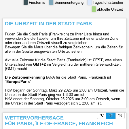
Finsternis
Sonnenuntergang
Tageslichtstunden
aktuelle Uhrzeit
DIE UHRZEIT IN DER STADT PARIS
Fügen Sie die Stadt Paris (Frankreich) zu Ihrer Liste hinzu und
verwenden Sie die Tabelle, um Ihre Zeitzone mit einer anderen Zone
oder einer anderen Ortszeit visuell zu vergleichen.
Bewegen Sie die Maus über die farbigen Zeitkacheln, um die Zeiten für
alle in der Spalte ausgewählten Orte zu sehen.
Aktuelle Zeitzone für die Stadt Paris (Frankreich) ist
CEST
, was einen
Unterschied von
GMT+2
im Vergleich zu der mittleren Greenwich-Zeit
(GMT) macht.
Die Zeitzonenkennung
IANA für die Stadt Paris, Frankreich ist
"
Europe/Paris
"
HdV begann der Sonntag, März 29 2026 um 2:00 am Ortszeit, wenn die
Uhrzeit in der Stadt Paris ging vor 1 3:00 am ist.
HdV endet der Sonntag, Oktober 25 2026 um 3:00 am Ortszeit, wenn
die Uhrzeit in der Stadt Paris verzögert sich 1 2:00 am ist.
°C
°F
°K
WETTERVORHERSAGE
FÜR PARIS, ÎLE-DE-FRANCE, FRANKREICH