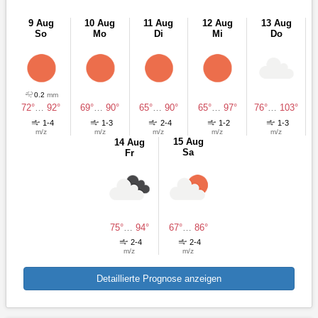
9 Aug
10 Aug
11 Aug
12 Aug
13 Aug
So
Mo
Di
Mi
Do
0.2
mm
72°
…
92°
69°
…
90°
65°
…
90°
65°
…
97°
76°
…
103°
1-4
1-3
2-4
1-2
1-3
m/z
m/z
m/z
m/z
m/z
15 Aug
14 Aug
Sa
Fr
75°
…
94°
67°
…
86°
2-4
2-4
m/z
m/z
Detaillierte Prognose anzeigen