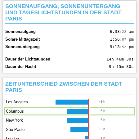
SONNENAUFGANG, SONNENUNTERGANG
UND TAGESLICHTSTUNDEN IN DER STADT
PARIS
Sonnenaufgang
6:33
am
:22
Solare Mittagszeit
1:56
pm
:07
Sonnenuntergang
9:18
pm
:52
Dauer der Lichtstunden
14h 46m 30s
Dauer der Nacht
9h 15m 30s
ZEITUNTERSCHIED ZWISCHEN DER STADT
PARIS
Los Angeles
-9 h
Columbus
-6 h
New York
-6 h
São Paulo
-5 h
London
-1 h