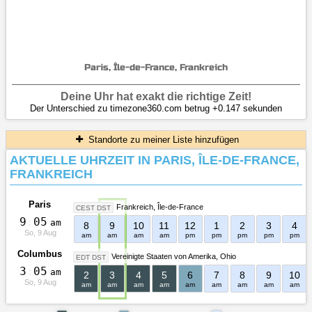
Paris, Île-de-France, Frankreich
Deine Uhr hat exakt die richtige Zeit!
Der Unterschied zu timezone360.com betrug +0.147 sekunden
Standorte zu meiner Liste hinzufügen
AKTUELLE UHRZEIT IN PARIS, ÎLE-DE-FRANCE,
FRANKREICH
Paris
Frankreich
Île-de-France
CEST DST
9
:
0
5
am
8
9
10
11
12
1
2
3
4
So, 9 Aug
am
am
am
am
pm
pm
pm
pm
pm
Columbus
Vereinigte Staaten von Amerika
Ohio
EDT DST
3
:
0
5
am
2
3
4
5
6
7
8
9
10
So, 9 Aug
am
am
am
am
am
am
am
am
am