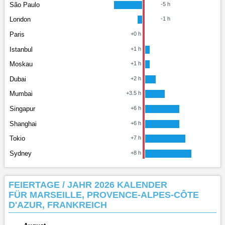
São Paulo
-5 h
London
-1 h
Paris
+0 h
Istanbul
+1 h
Moskau
+1 h
Dubai
+2 h
Mumbai
+3.5 h
Singapur
+6 h
Shanghai
+6 h
Tokio
+7 h
Sydney
+8 h
FEIERTAGE / JAHR 2026 KALENDER
FÜR MARSEILLE, PROVENCE-ALPES-CÔTE
D'AZUR, FRANKREICH