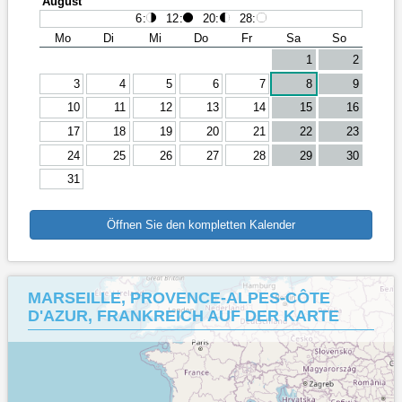
August
6
:
12
:
20
:
28
:
Mo
Di
Mi
Do
Fr
Sa
So
1
2
3
4
5
6
7
8
9
10
11
12
13
14
15
16
17
18
19
20
21
22
23
24
25
26
27
28
29
30
31
Öffnen Sie den kompletten Kalender
MARSEILLE, PROVENCE-ALPES-CÔTE
D'AZUR, FRANKREICH AUF DER KARTE