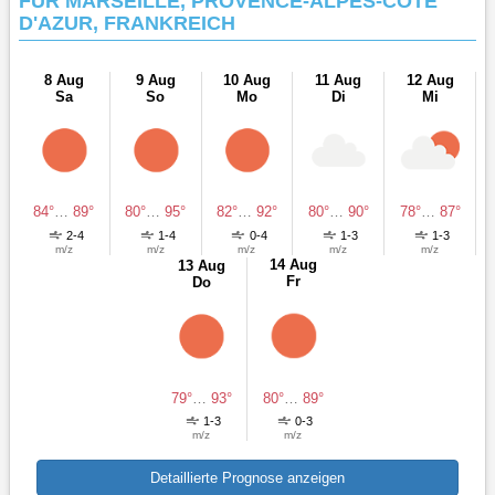
FÜR MARSEILLE, PROVENCE-ALPES-CÔTE
D'AZUR, FRANKREICH
8 Aug
9 Aug
10 Aug
11 Aug
12 Aug
Sa
So
Mo
Di
Mi
84°
…
89°
80°
…
95°
82°
…
92°
80°
…
90°
78°
…
87°
2-4
1-4
0-4
1-3
1-3
m/z
m/z
m/z
m/z
m/z
14 Aug
13 Aug
Fr
Do
79°
…
93°
80°
…
89°
1-3
0-3
m/z
m/z
Detaillierte Prognose anzeigen