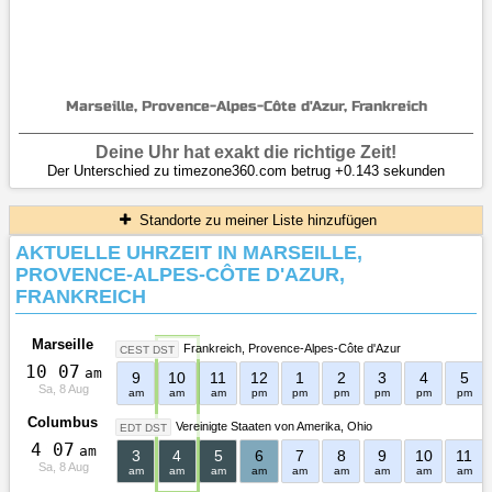
Marseille, Provence-Alpes-Côte d'Azur, Frankreich
Deine Uhr hat exakt die richtige Zeit!
Der Unterschied zu timezone360.com betrug +0.143 sekunden
Standorte zu meiner Liste hinzufügen
AKTUELLE UHRZEIT IN MARSEILLE,
PROVENCE-ALPES-CÔTE D'AZUR,
FRANKREICH
Marseille
Frankreich
Provence-Alpes-Côte d'Azur
CEST DST
1
0
:
0
7
am
9
10
11
12
1
2
3
4
5
Sa, 8 Aug
am
am
am
pm
pm
pm
pm
pm
pm
Columbus
Vereinigte Staaten von Amerika
Ohio
EDT DST
4
:
0
7
am
3
4
5
6
7
8
9
10
11
Sa, 8 Aug
am
am
am
am
am
am
am
am
am